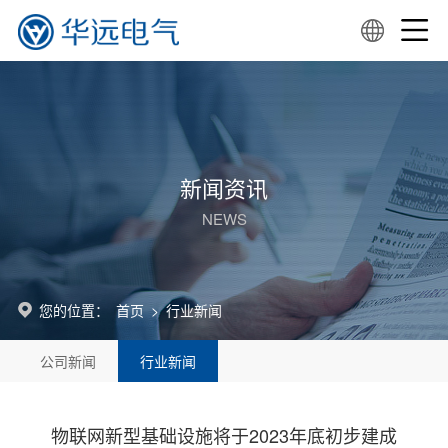
新闻资讯
NEWS
您的位置：
首页
>
行业新闻
公司新闻
行业新闻
物联网新型基础设施将于2023年底初步建成