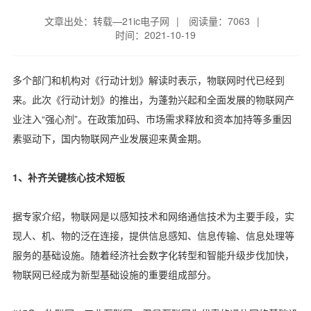
文章出处：转载—21ic电子网
|
阅读量：7063
|
时间：2021-10-19
多个部门和机构对《行动计划》解读时表示，物联网时代已经到
来。此次《行动计划》的推出，为蓬勃兴起和全面发展的物联网产
业注入“强心剂”。在政策加码、市场需求释放和资本加持等多重因
素驱动下，国内物联网产业发展迎来黄金期。
1、补齐关键核心技术短板
据专家介绍，物联网是以感知技术和网络通信技术为主要手段，实
现人、机、物的泛在连接，提供信息感知、信息传输、信息处理等
服务的基础设施。随着经济社会数字化转型和智能升级步伐加快，
物联网已经成为新型基础设施的重要组成部分。