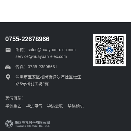
翼齐
0755-22678966
邮箱：sales@huayuan-elec.com
service@huayuan-elec.com
传真：0755-23505661
深圳市宝安区松岗街道沙浦社区松江
路6号科创工坊2栋
友情链接：
华远集团
华远电气
华远云联
华远精机