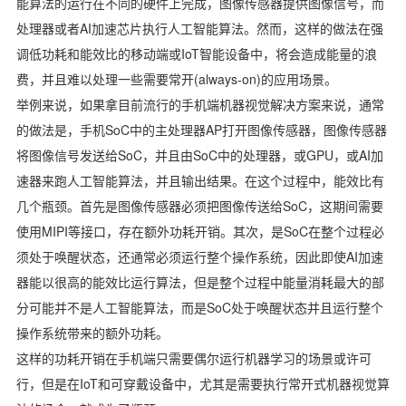
能算法的运行在不同的硬件上完成，图像传感器提供图像信号，而
处理器或者AI加速芯片执行人工智能算法。然而，这样的做法在强
调低功耗和能效比的移动端或IoT智能设备中，将会造成能量的浪
费，并且难以处理一些需要常开(always-on)的应用场景。
举例来说，如果拿目前流行的手机端机器视觉解决方案来说，通常
的做法是，手机SoC中的主处理器AP打开图像传感器，图像传感器
将图像信号发送给SoC，并且由SoC中的处理器，或GPU，或AI加
速器来跑人工智能算法，并且输出结果。在这个过程中，能效比有
几个瓶颈。首先是图像传感器必须把图像传送给SoC，这期间需要
使用MIPI等接口，存在额外功耗开销。其次，是SoC在整个过程必
须处于唤醒状态，还通常必须运行整个操作系统，因此即使AI加速
器能以很高的能效比运行算法，但是整个过程中能量消耗最大的部
分可能并不是人工智能算法，而是SoC处于唤醒状态并且运行整个
操作系统带来的额外功耗。
这样的功耗开销在手机端只需要偶尔运行机器学习的场景或许可
行，但是在IoT和可穿戴设备中，尤其是需要执行常开式机器视觉算