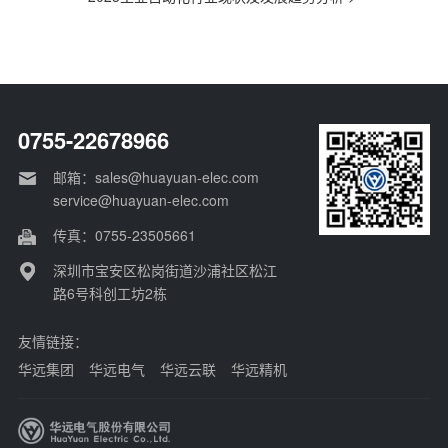
翼齐
0755-22678966
邮箱：sales@huayuan-elec.com
service@huayuan-elec.com
传真：0755-23505661
深圳市宝安区松岗街道沙浦社区松江
路6号科创工坊2栋
友情链接：
华远集团
华远电气
华远云联
华远精机